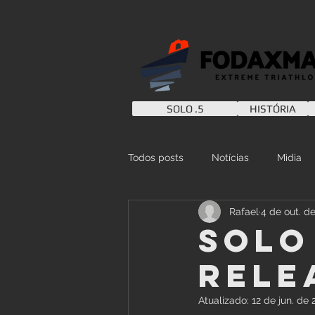
SOLO .5
HISTÓRIA
Todos posts
Notícias
Mìdia
Rafael
4 de out. d
SOLO 
Rele
Atualizado:
12 de jun. de