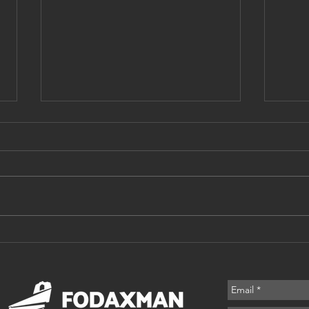
Fo
Documentário
2024 -
FODAXMAN
EXTREME
TRIATHLON !