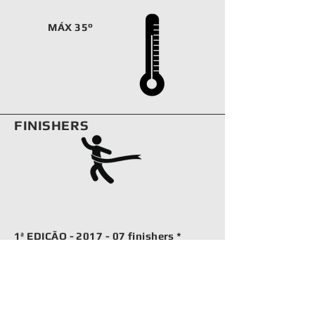
MÁX 35°
FINISHERS
1ª EDIÇÃO - 2017 - 07 finishers *
* Nao havia o Morro da Igreja no percurso da primeira
edição
** Percuros alternativo - Bloqueio do Rio do Rastro
2ª EDIÇÃO - 2017 - 11 Top finishers |
12 base finishers