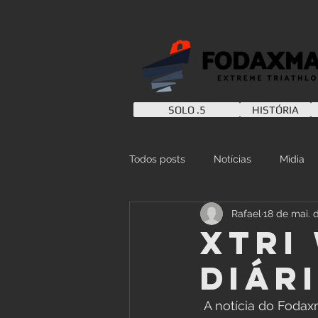
SOLO .5
HISTÓRIA
Todos posts
Notícias
Mìdia
Rafael
18 de mai. 
Xtri
diár
 A notícia do Fodaxman no XTRI WORLD Tour foi matéria no diário caterinense ! Confira 