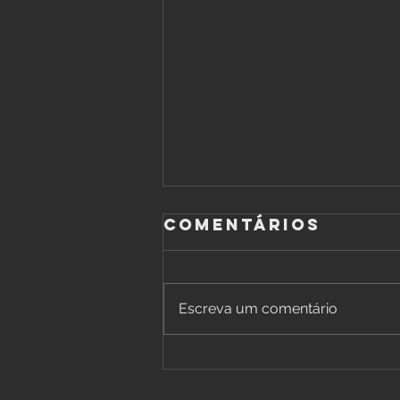
Comentários
Escreva um comentário
Fodaxman é
notícia no site